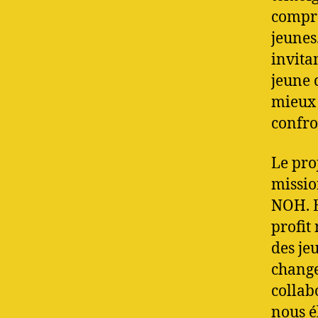
compre
jeunes
invita
jeune 
mieux 
confro
Le pro
missio
NOH. E
profit
des je
change
collab
nous é