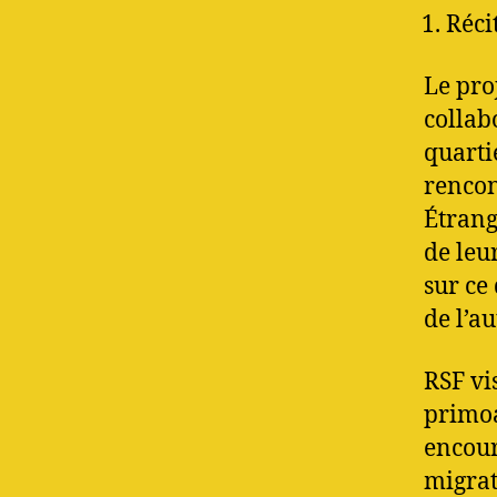
Réci
Le proj
collab
quarti
rencon
Étrang
de leur
sur ce
de l’a
RSF vis
primoa
encour
migrat