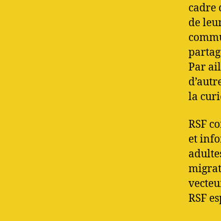
cadre 
de leu
commun
partag
Par ai
d’autre
la curi
RSF co
et inf
adulte
migrati
vecteu
RSF es