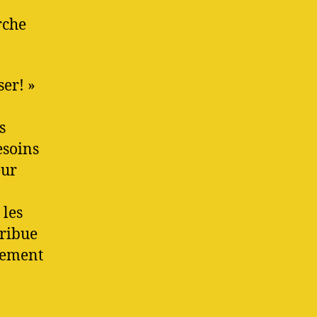
rche
ser! »
s
esoins
eur
 les
tribue
sement