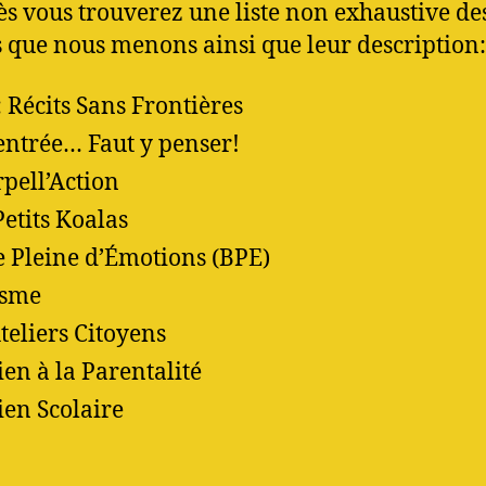
ès vous trouverez une liste non exhaustive de
s que nous menons ainsi que leur description:
: Récits Sans Frontières
entrée… Faut y penser!
rpell’Action
Petits Koalas
e Pleine d’Émotions (BPE)
isme
Ateliers Citoyens
ien à la Parentalité
ien Scolaire