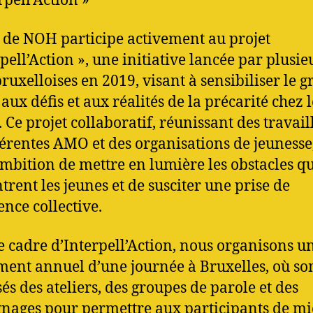
rpell’Action »
de NOH participe activement au projet
rpell’Action », une initiative lancée par plusie
uxelloises en 2019, visant à sensibiliser le 
aux défis et aux réalités de la précarité chez l
. Ce projet collaboratif, réunissant des travail
férentes AMO et des organisations de jeunesse
mbition de mettre en lumière les obstacles q
trent les jeunes et de susciter une prise de
ence collective.
e cadre d’Interpell’Action, nous organisons u
ent annuel d’une journée à Bruxelles, où so
és des ateliers, des groupes de parole et des
nages pour permettre aux participants de m