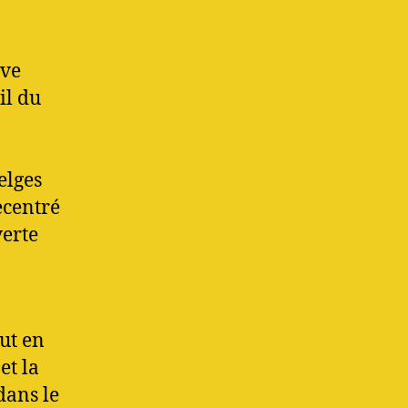
ive
il du
elges
recentré
verte
out en
et la
dans le