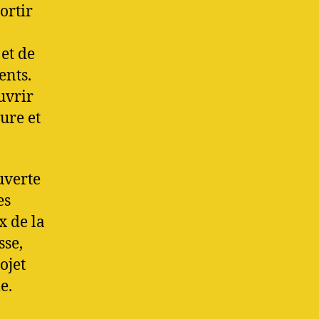
ortir
et de
ents.
uvrir
ture et
uverte
es
x de la
sse,
ojet
e.