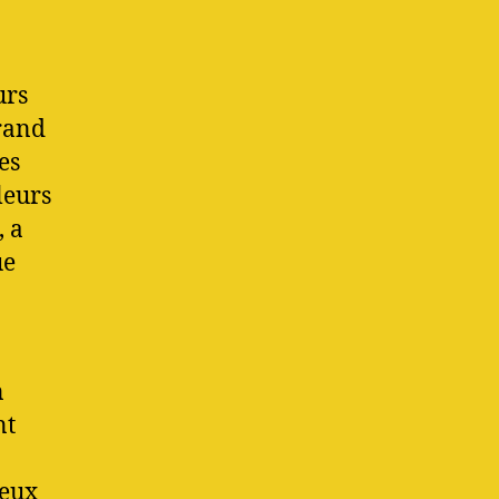
urs
grand
es
leurs
, a
ue
n
nt
ieux