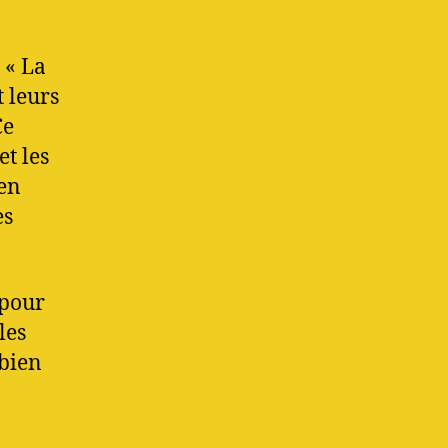
 « La
t leurs
Ce
et les
 en
es
 pour
les
 bien