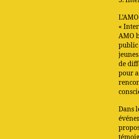
3. Inte
L’AMO 
« Inte
AMO br
public 
jeunes
de dif
pour a
rencon
consci
Dans l
événem
propos
témoig