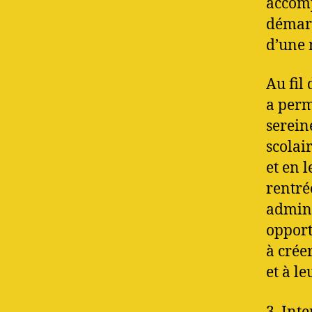
accomp
démarc
d’une 
Au fil
a perm
serein
scolai
et en 
rentré
adminis
opport
à crée
et à le