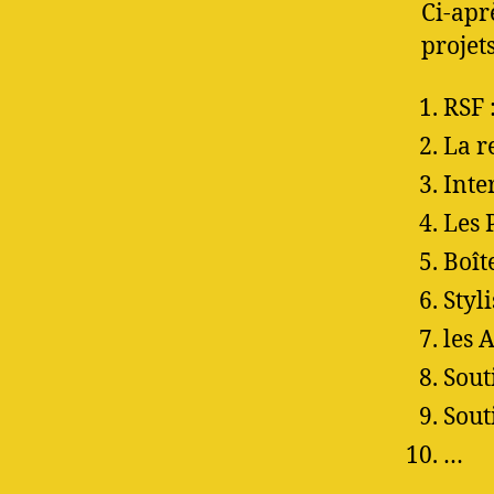
Ci-apr
projet
RSF 
La r
Inte
Les 
Boît
Styl
les 
Sout
Sout
…