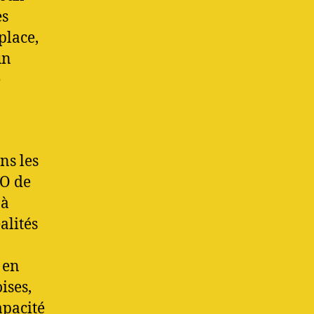
es
place,
un
e
ns les
MO de
 à
alités
 en
ises,
apacité