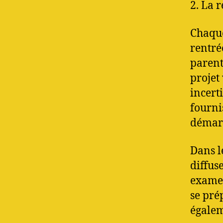
2. La 
Chaque
rentré
parent
projet 
incerti
fourni
démarc
Dans l
diffuse
examen
se pré
égalem